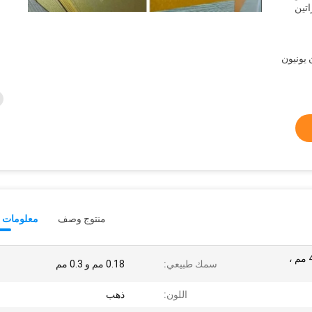
اتين
L /  ، ويسترن يونيون
منتوج وصف
معلومات ت
305 × 460 مم ، 320 × 464 مم ،
سمك طبيعي:
0.18 مم و 0.3 مم
اللون:
ذهب