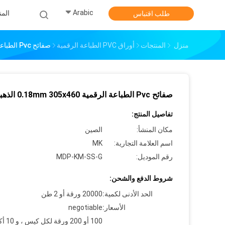
Arabic
الم
طلب اقتباس
منزل
المنتجات
أوراق PVC الطباعة الرقمية
صفائح Pvc الطباعة الرقمية 0.18mm 305x460 الذهبي
صفائح Pvc الطباعة الرقمية 0.18mm 305x460 الذهبي
تفاصيل المنتج:
مكان المنشأ:
الصين
اسم العلامة التجارية:
MK
رقم الموديل:
MDP-KM-SS-G
شروط الدفع والشحن:
الحد الأدنى لكمية:
20000 ورقة أو 2 طن
الأسعار:
negotiable
100 أو 200 و