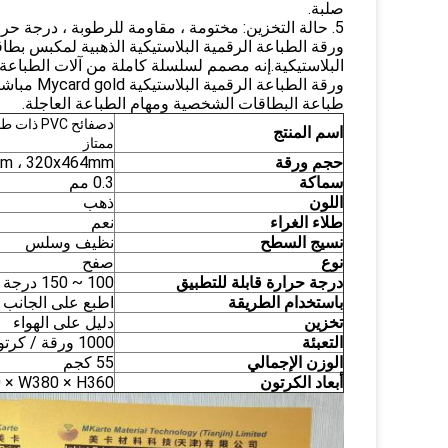
صلبة.
5. حالة التخزين: مختومة ، مقاومة للرطوبة ، درجة حرارة الغرفة تحت 40 ℃
ورقة الطباعة الرقمية البلاستيكية الذهبية لمكبس بطاقة
ورقة الطب
طباعة البطاقات الشخصية ومهام الطباعة العاجلة.
د
صفائح PVC
اسم المنتج
ممتاز
حجم ورقة
05x460mm ، 320x464mm
سماكة
0.3 مم
اللون
ذهب
طلاء الغراء
نعم
نسيج السطح
نظيف وسلس
نوع
صفح
درجة حرارة قابلة للتطبيق
100 ~ 150 درجة مئوية
باستخدام الطريقة
اطبع على الجانب غ
تخزين
دليل على الهواء
التعبئة
1000 ورقة / كرتون
الوزن الإجمالي
55 كجم
أبعاد الكرتون
470 × W380 × H360