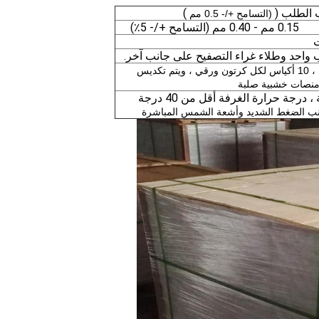
)
(التسامح +/- 0.5 مم
0.15 مم - 0.40 مم (التسامح +/- 5٪)
ت
واحد وطلاء غراء التصفيح على جانب آخر.
50/100/200 ورقة لكل كيس ، 10 أكياس لكل كرتون ورقي ، ويتم تكديس
ى منصات خشبية صلبة
مختومة ، مقاومة للرطوبة ، درجة حرارة الغرفة أقل من 40 درجة
وتجنب الضغط الشديد وأشعة الشمس المباشرة