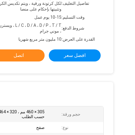
تفاصيل التغليف:
لكل كرتونة ورقية ، ويتم تكديس الكر
وتثبيتها بإحكام على منصا
وقت التسليم:
10-15 يوم عمل
C ، D / A ، D / P ، T / T
شروط الدفع:
، موني جرام
القدرة على العرض:
10 مليون متر مربع شهريا
افضل سعر
اتصل
حجم ورقة:
حسب الطلب
نوع:
صفح