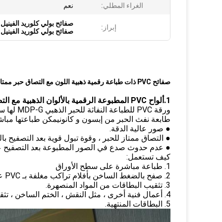
الغراء المطلي:
نعم
صفائح بولي كلوريد الفينيل 
إبراز:
صفائح بولي كلوريد الفينيل للطباع
صفائح PVC ذات طباعة رقمية ذهبية اللون مع التصاق حبر ممتاز
1.ألواح PVC المطبوعة الرقمية بالألوان الذهبية مع التصاق حبر ممتاز - مقدمة
ورقة PVC
طابعة نفث الحبر من إبسون و كانونيمكن طباعتها مبا
● صور عالية الدقة.
● التصاق ممتاز للحبر ، وقوة تبول قوية بعد التصفيح ب
● عدم حدوث صدع في الصور المطبوعة بعد التصفيح عن
كيف تستعمل:
1. طباعة مباشرة على سطح الأوراق
2. صفح بالضغط الساخن بأفلام تراكب مغلفة بـ PVC عندما يجف الحبر.
3. تثقيب البطاقات من المواد المنصهرة.
4. أعمال فنية أخرى ، مثل النقش ، الختم الساخن ، تثقيب الثقب ، طباعة الشاشة ، إلخ.
5. البطاقات المنتهية.