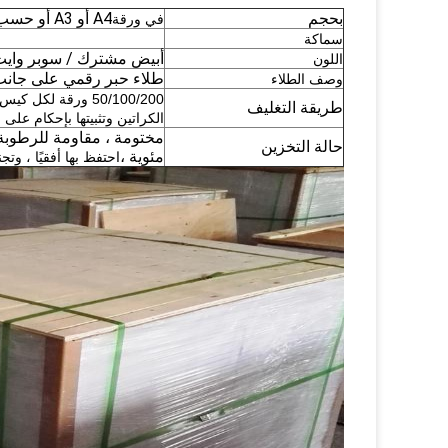
بحجم
A4 أو A3 أو حسب الطلب (
في ورقة
سماكة
أبيض مشترك / سوبر واي
اللون
طلاء حبر رقمي على جانب 
وصف الطلاء
طريقة التغليف
الكراتين وتثبيتها بإحكام عل
حالة التخزين
مئوية ،
احتفظ بها أفقيًا ، 