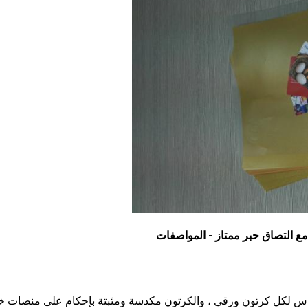
قة التغليف: 50 أو 100 ورقة لكل كيس ، 10 أكياس لكل كرتون ورقي ، والكرتون مكدسة ومثبتة بإحكام على منصا