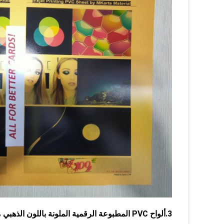
3.ألواح PVC المطبوعة الرقمية الملونة باللون الذهبي مع التصاق حبر ممتاز - مزيد من التفاصيل