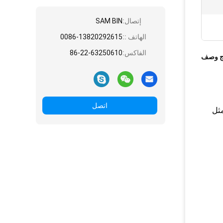
إتصال:
SAM BIN
الهاتف ::
0086-13820292615
الفاكس:
86-22-63250610
ج وصف
اتصل
ر مثل