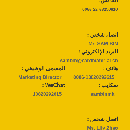
الفاكس:
الموقع
0086-22-63250610
PRIVACY
POLICY
اتصل شخص :
Mr. SAM BIN
البريد الإلكتروني :
sambin@cardmaterial.cn
هاتف :
المسمى الوظيفي :
Marketing Director
0086-13820292615
سكايب :
WeChat :
13820292615
sambinmk
اتصل شخص :
Ms. Lily Zhao