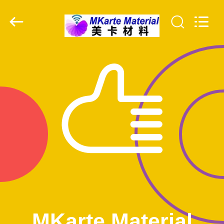
MKarte
Material
Technology
(Tianjin)
Limited.
All
Rights
Reserved.
المنزل
المنتجات
فيديوهات
معلومات
عنا
جولة
في
MKarte Material