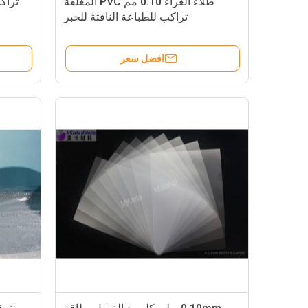
طلاء الغراء 0.10 مم PVC المغلفة
تراكب
تراكب للطباعة النافثة للحبر
افضل سعر