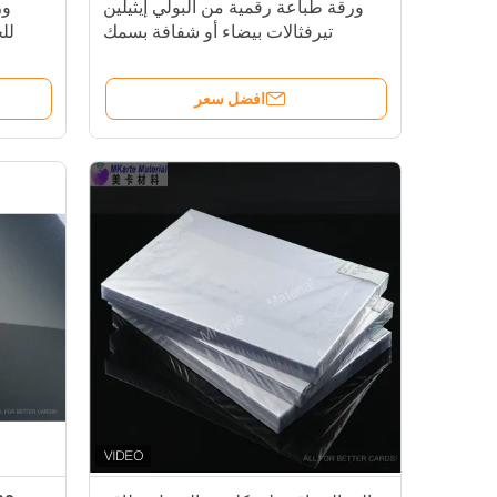
ورقة طباعة رقمية من البولي إيثيلين
تيرفثالات بيضاء أو شفافة بسمك
لل
0.075-0.25 مم لطابعة HP Indigo M-
لشيخ
PET-HIP
افضل سعر