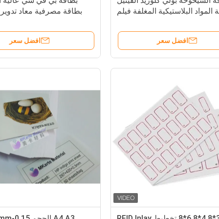
ة الشيخوخة بولي كلوريد الفينيل
بطاقة بي في سي عالية ال
 المواد البلاستيكية المغلفة فيلم
بطاقة مصرفية معاد تدوير 0.08 ملم
تراكب لإنتاج البطاقة الذكية
افضل سعر
افضل سعر
3*8 4*8 6*8 تخطيط RFID Inlay