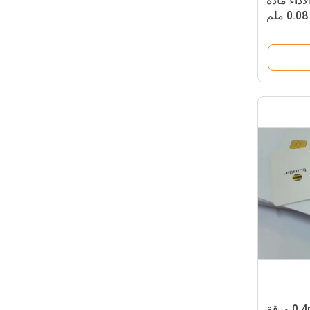
أداء مادة
A4 A3 الحجم 0.15-0.4mm ورقة