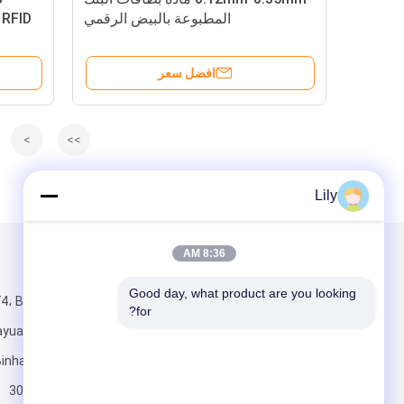
المطبوعة بالبيض الرقمي
افضل سعر
>
>>
Lily
8:36 AM
البريد بنا
تبعتنا
Good day, what product are you looking 
4، Building # 1،
for?
uayuan، Dagang،
الصين 300270