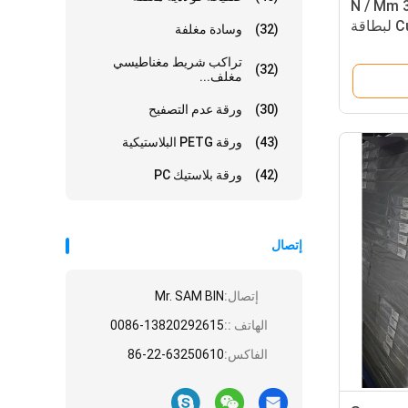
80 N / M
Cushion Laminated Pad لبطاقة
(32)
وسادة مغلفة
الائتمان
تراكب شريط مغناطيسي
(32)
مغلف...
(30)
ورقة عدم التصفيح
(43)
ورقة PETG البلاستيكية
(42)
ورقة بلاستيك PC
إتصال
إتصال:
Mr. SAM BIN
الهاتف ::
0086-13820292615
الفاكس:
86-22-63250610