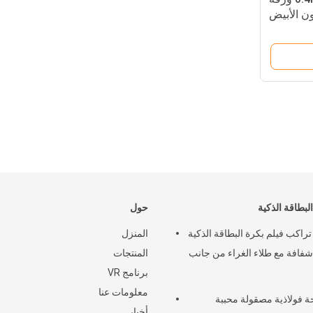
قات PVC باللون الأبيض
قة الذكية
البطاقة الذكية
حول
PV تراكب فيلم بكرة البطاقة الذكية
المنزل
شفافة مع طلاء الغراء من جانب
المنتجات
برنامج VR
معلومات عنا
 فولاذية مصقولة محببة
أخبار