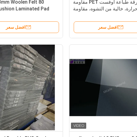
ورقة طباعة أوفست PET مقاومة
m 3mm Woolen Felt
حرارة، خالية من التشوه، مقاومة
وخة الرطوبة الحرارية وقوة شد
عالية M-PET-OP
افضل سعر
افضل سعر