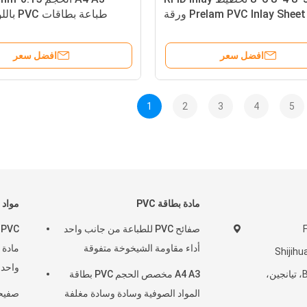
Prelam PVC Inlay Sheet RFID ورقة
طباعة بطا
بطاقة بدون اتصال لإنتاج بطاقات
للبطا
بلاستيكية
افضل سعر
افضل سعر
1
2
3
4
5
مادة بطاقة PVC
مواد 
F
صفائح PVC للطباعة من جانب واحد
C
أداء مقاومة الشيخوخة متفوقة
مادة 
Shijih
واحد
Binhai New Area، تيانجين،
A4 A3 مخصص الحجم PVC بطاقة
المواد الصوفية وسادة وسادة مغلفة
صفيحة