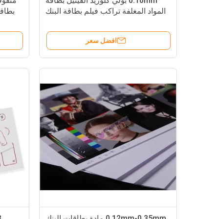
0.10mm بولي كلوريد الفينيل بطاقة
متفوق
المواد المغلفة تراكب فيلم بطاقة البنك
بطاقة
استخدام الرقمية / نفث الحبر / طباعة
أوفست
افضل سعر
0.12mm-0.35mm مادة بطاقات البنك