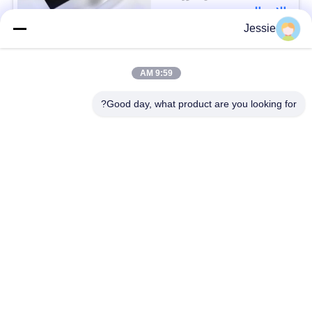
الاتصال
Jessie
فئات شعبية
جميع
9:59 AM
Good day, what product are you looking for?
مواد البطاقة الذكية
مادة بطاقة PVC
أوراق PVC للطباعة
أوراق PVC الطباعة
النافثة للحبر
الرقمية
تراكب المغلفة PVC
ورقة PVC الأساسية
صفيحة فولاذية مغلفة
وسادة مغلفة