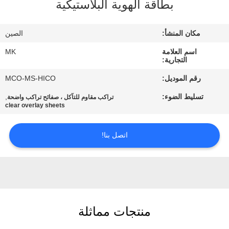
بطاقة الهوية البلاستيكية
المصنع
مكان المنشأ:
الصين
مراقبة
اسم العلامة
MK
الجودة
التجارية:
رقم الموديل:
MCO-MS-HICO
اتصل
تسليط الضوء:
,
تراكب مقاوم للتآكل ، صفائح تراكب واضحة
بنا
clear overlay sheets
اتصل بنا!
أخبار
اطلب
اقتباس
منتجات مماثلة
خريطة