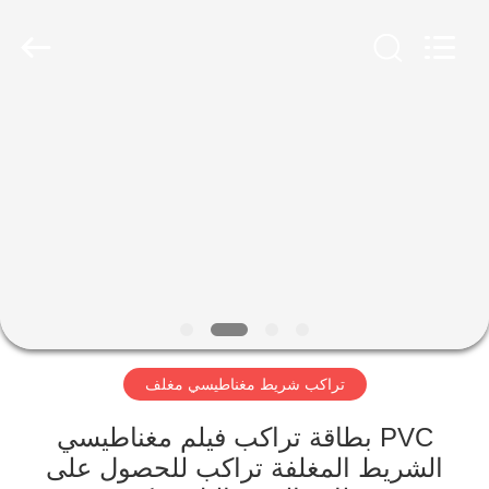
MKarte
Material
Technology
(Tianjin)
Limited.
All
Rights
Reserved.
المنزل
المنتجات
فيديوهات
معلومات
عنا
تراكب شريط مغناطيسي مغلف
جولة
PVC بطاقة تراكب فيلم مغناطيسي
في
الشريط المغلفة تراكب للحصول على