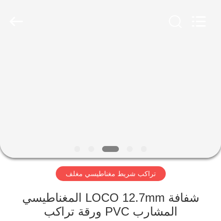
MKarte
Material
Technology
(Tianjin)
Limited.
All
Rights
Reserved.
المنزل
المنتجات
فيديوهات
معلومات
عنا
تراكب شريط مغناطيسي مغلف
جولة
شفافة LOCO 12.7mm المغناطيسي
في
المشارب PVC ورقة تراكب