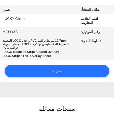
المصنع
مكان المنشأ:
الصين
مراقبة
اسم العلامة
LUCKY China
التجارية:
الجودة
رقم الموديل:
MCO-MS
تسليط الضوء:
12.7mm شريط تراكب PVC ورقة ، LOCO المغلفة
اتصل
الشريط المغناطيسي تراكب ، LOCO المشارب ورقة
تراكب PVC
,
,
بنا
LOCO Magnetic Stripe Coated Overlay
LOCO Stripes PVC Overlay Sheet
أخبار
اتصل بنا!
اطلب
اقتباس
منتجات مماثلة
خريطة