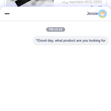
negotiable MOQ:20000 ورقة
الاتصال
Jessie
فئات شعبية
جميع
10:19 PM
Good day, what product are you looking for?
مواد البطاقة الذكية
مادة بطاقة PVC
أوراق PVC للطباعة
أوراق PVC الطباعة
النافثة للحبر
الرقمية
تراكب المغلفة PVC
ورقة PVC الأساسية
صفيحة فولاذية مغلفة
وسادة مغلفة