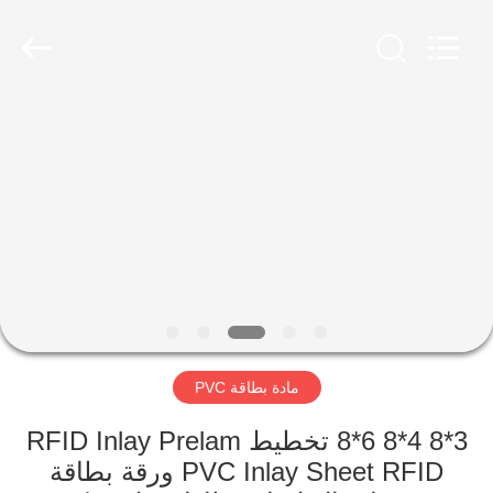
MKarte
Material
Technology
(Tianjin)
Limited.
All
Rights
Reserved.
المنزل
المنتجات
فيديوهات
معلومات
عنا
مادة بطاقة PVC
جولة
3*8 4*8 6*8 تخطيط RFID Inlay Prelam
في
PVC Inlay Sheet RFID ورقة بطاقة