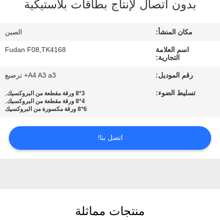
بدون اتصال لإنتاج بطاقات بلاستيكية
المصنع
مكان المنشأ:
الصين
مراقبة
اسم العلامة
Fudan F08,TK4168
الجودة
التجارية:
رقم الموديل:
A4 A3 a3+ ترصيع
اتصل
تسليط الضوء:
,
3*8 ورقة مقطعة من البروكسيك
بنا
,
4*8 ورقة مقطعة من البروكسيك
6*8 ورقة مكسورة من البروكسيك
أخبار
اتصل بنا!
اطلب
اقتباس
منتجات مماثلة
خريطة