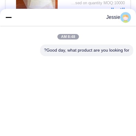
0.075-0.25 مم لطابعة
negotiatable based on quantity MOQ:10000 ورقة
HP Indigo M-PET-HIP
الاتصال
Jessie
فئات شعبية
جميع
8:48 AM
Good day, what product are you looking for?
مواد البطاقة الذكية
مادة بطاقة PVC
أوراق PVC للطباعة
أوراق PVC الطباعة
النافثة للحبر
الرقمية
تراكب المغلفة PVC
ورقة PVC الأساسية
صفيحة فولاذية مغلفة
وسادة مغلفة