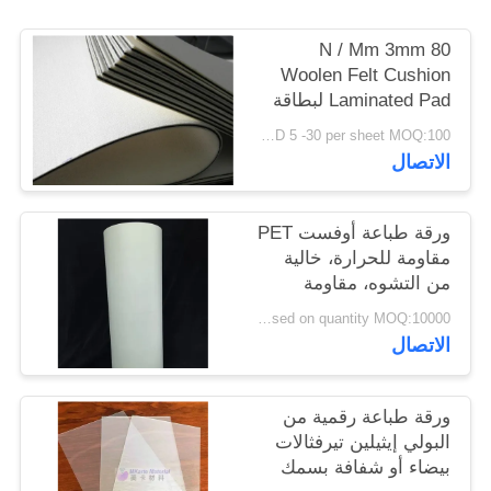
الموقع
80 N / Mm 3mm
Woolen Felt Cushion
PRIVACY
Laminated Pad لبطاقة
POLICY
الائتمان
USD 5 -30 per sheet MOQ:100 جهاز كمبيوتر شخصى
الاتصال
ورقة طباعة أوفست PET
مقاومة للحرارة، خالية
من التشوه، مقاومة
لشيخوخة الرطوبة
negotiatable based on quantity MOQ:10000 ورقة
الحرارية وقوة شد عالية
الاتصال
M-PET-OP
ورقة طباعة رقمية من
البولي إيثيلين تيرفثالات
بيضاء أو شفافة بسمك