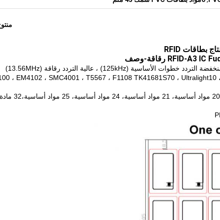
منتو
0 ، EM4102 ، SMC4001 ، T5567 ، F1108 TK41681S70 ، Ultralight10 ، ESFIRE
مواصفات الشريحة: 8 مواد أساسية مثبتة، 10 مواد أساسية، 20 مواد أساسية، 21 مواد أساسية، 24 مواد أساسية، 25 مواد أساسية،32 