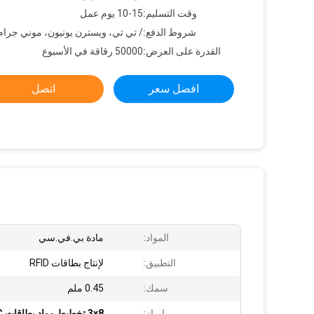
وقت التسليم:
10-15 يوم عمل
شروط الدفع:
/ تي تي، ويسترن يونيون، موني جرام
القدرة على العرض:
50000 رقاقة في الأسبوع
افضل سعر
اتصل
المواد:
مادة بي.في.سي
التطبيق:
لإنتاج بطاقات RFID
سمك:
0.45 ملم
إبراز:
3x8 تخطيط مواد بطاقات PVC