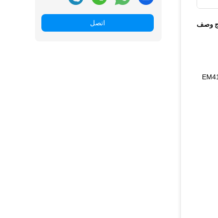
اتصل
ج وصف
EM410
مادة