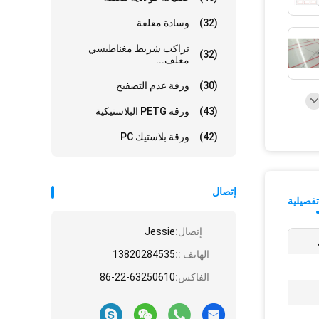
(32)
وسادة مغلفة
تراكب شريط مغناطيسي
(32)
مغلف...
(30)
ورقة عدم التصفيح
(43)
ورقة PETG البلاستيكية
(42)
ورقة بلاستيك PC
إتصال
فصيلية
إتصال:
Jessie
الهاتف ::
13820284535
الفاكس:
86-22-63250610