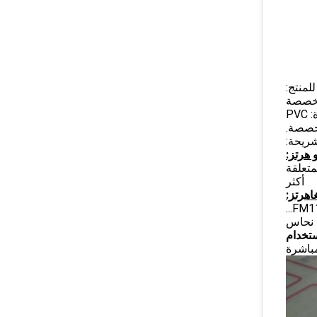
لمنتج:
PVC
شريحة:
ID4168/TK4100/TSS77/compatible chip1/compatible chip2/compatible ch/المتعلقة
أكثر
 نحاس
مباشرة