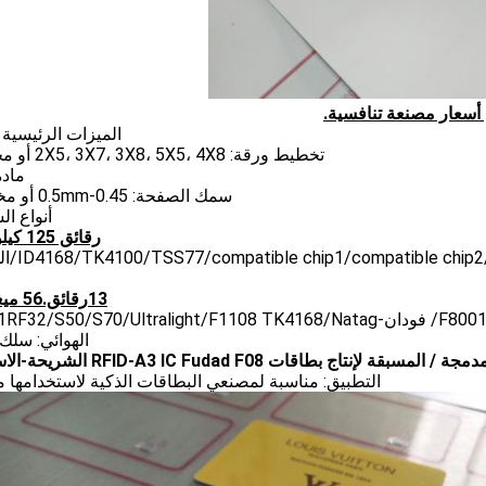
الميزات الرئيسية ل
تخطيط ورقة: 2X5، 3X7، 3X8، 5X5، 4X8 أو مخصصة
مادة: 
سمك الصفحة: 0.45-0.5mm أو مخصصة.
أنواع ال
رقائق 125 كيلو هرتز:
ip S256/compatible chip 2048
13رقائق.56 ميغاهرتز:
الهوائي: سلك
التطبيق: مناسبة لمصنعي البطاقات الذكية لاستخدامها 