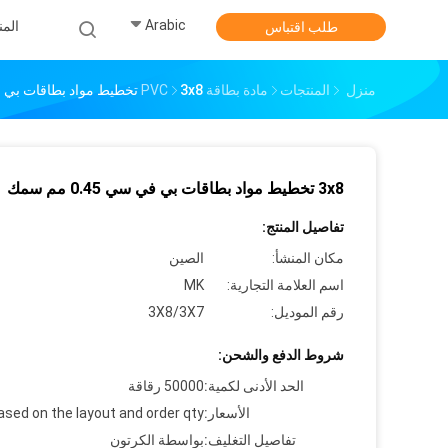
Arabic
الم
طلب اقتباس
منزل
المنتجات
مادة بطاقة PVC
3x8 تخطيط مواد بطاقات بي في سي 0.45 مم سمك
3x8 تخطيط مواد بطاقات بي في سي 0.45 مم سمك
تفاصيل المنتج:
مكان المنشأ:
الصين
اسم العلامة التجارية:
MK
رقم الموديل:
3X8/3X7
شروط الدفع والشحن:
الحد الأدنى لكمية:
50000 رقاقة
الأسعار:
ased on the layout and order qty
تفاصيل التغليف:
بواسطة الكرتون