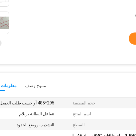
منتوج وصف
معلومات ت
حجم المطبقة:
295*485 أو حسب طلب العميل
اسم المنتج:
تتفاعل البطانة بريلام
السطح:
التشذيب ووضع الحدود
,
0مواد بطاقات PVC سمك 45 ملم