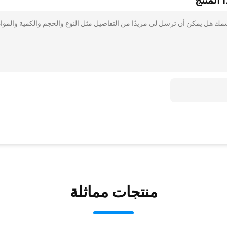
 المنتج
 بذلك 3x8 تخطيط مواد بطاقات بي في سي 0.45 مم سمك هل يمكن أن ترسل لي مزيدًا من التفاصيل مثل النوع والحجم والكمية والموا
منتجات مماثلة