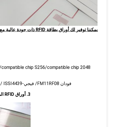
يمكننا توفير لك أوراق بطاقة RFID ذات جودة عالية مع أسعار مصنعة تنافسية.
فودان FM11RF08/ فيجي-F8001/ ISSI4439/ فودان-FM11RF32/S50/S70/Ultralight/F1108 TK4168/Natag...
3.
أوراق RFID المدمجة / المسبقة لإنتاج بطاقات RFID-A3 IC Fudad F08 الشريحة-الاستخدام