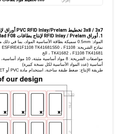
3x8 / 3x7 تخطيط PVC RFID Inlay/Prelam أوراق لإنتاج بطاقات RFID
1.
أوراق RFID Inlay / Prelam لإنتاج بطاقات RFID-A3 IC Fudad F08 رقاقة-وصف
المواد: 0.5mm سميكة بطاقة الأساسية المواد، بما في ذلك منخفضة التردد خطوات الأساسية (125kHz) ، عالية التردد رقاقة (13.56MHz)
نماذج الشريحة: 41F1108 TK41681S50 ، F1108
TK41682 ، F1108 TK41681 ، الخ
أساسية (عدد المواد الأساسية لكل نسخة كبيرة)
طريقة الإنتاج: ضغط طبقة ساخنة، استخدام مادة PVC أو PET