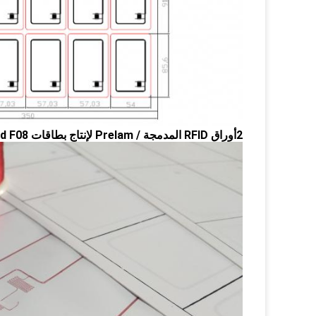
2أوراق RFID المدمجة / Prelam لإنتاج بطاقات RFID-A3 IC Fudad F08 رقاقة- العقود الآجلة