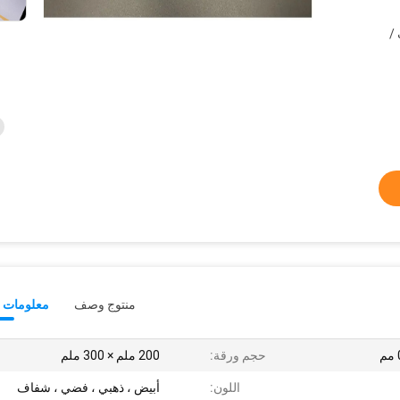
عات /
منتوج وصف
معلومات ت
حجم ورقة:
200 ملم × 300 ملم
اللون:
أبيض ، ذهبي ، فضي ، شفاف