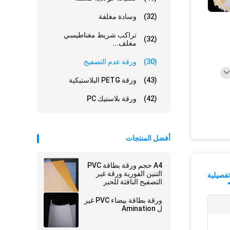
(32)
وسادة مغلفة
تراكب شريط مغناطيسي
(32)
مغلف...
(30)
ورقة عدم التصفيح
(43)
ورقة PETG البلاستيكية
(42)
ورقة بلاستيك PC
أفضل المنتجات
A4 حجم ورقة بطاقة PVC
التنين الفورية ورقة غير
فصيلية
التصفيح النافثة للحبر
ورقة بطاقة بيضاء PVC غير
ل Amination