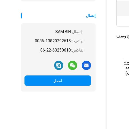
إتصال
إتصال:
SAM BIN
ج وصف
الهاتف ::
0086-13820292615
الفاكس:
86-22-63250610
جد
).
اتصل