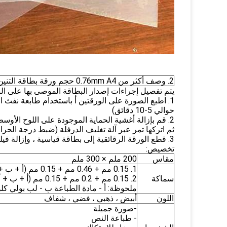
2. وصف أكثر من 0.76mm A4 حجم ورقة بطاقة التنين ورقة غير التصفيح الطباعة النافثة للحبر لبطاقات الهوية
يتم تفصيل إجراءات إصدار البطاقة الموصى بها على النح
1. اطبع الصورة على الورقتين أ باستخدام طابعة نفث ال
حوالي 5-10 دقائق)
2. قم بإزالة أغشية الحماية الموجودة على اللوح الأ
ثم اتركها تمر عبر آلة تغليف الدرفلة (ضبط درجة الحرارة حول 150 
3. قطع الورقة الرقائقية إلى بطاقة قياسية ، وإزالة فيلم الحماية من سطح البطاقة.
تخصيص:
مقاس
200 ملم × 300 ملم
1. 0.15 مم + 0.46 مم + 0.15 مم (أ + ب + أ)
سماكة
2. 0.15 مم + 0.2 مم + 0.15 مم (أ + ب + أ)
ملحوظة: أ - مادة الطباعة ب - لب بولي كلور
اللون
أبيض ، ذهبي ، فضي ، شفاف
-صورة جميلة
- طباعة النص