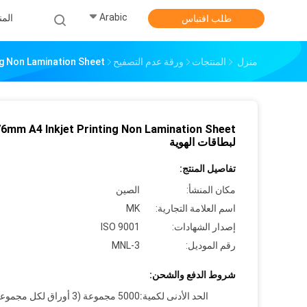
Arabic
الم
طلب اقتباس
منزل
المنتجات
ورقة عدم التصفيح
 Printing Non Lamination Sheet
76mm A4 Inkjet Printing Non Lamination Sheet
لبطاقات الهوية
تفاصيل المنتج:
مكان المنشأ:
الصين
اسم العلامة التجارية:
MK
إصدار الشهادات:
ISO 9001
رقم الموديل:
MNL-3
شروط الدفع والشحن:
الحد الأدنى لكمية:
5000 مجموعة (3 أوراق لكل مجموعة)