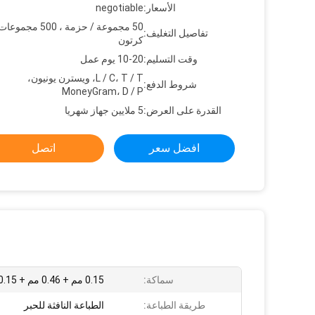
الأسعار:
negotiable
50 مجموعة / حزمة ، 500 مجمو
تفاصيل التغليف:
كرتون
وقت التسليم:
10-20 يوم عمل
L / C، T / T، ويسترن يونيون،
شروط الدفع:
MoneyGram، D / P
القدرة على العرض:
5 ملايين جهاز شهريا
افضل سعر
اتصل
سماكة:
0.15 مم + 0.46 مم + 0.15 مم
طريقة الطباعة:
الطباعة النافثة للحبر