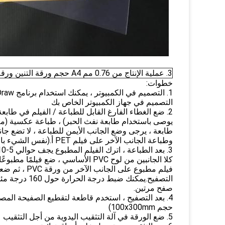
3. عملية الإنتاج من 0.76 مم A4 حجم ورقة التنين ورقة الطباعة النافثة للحبر ورقة غير التصفيح لبطاقات الهوية
خطوات:
1. التصميم في الكمبيوتر ، يمكنك استخدام برنامج CorelDraw و Photoshop و Illustrator و Freehand وما إلى ذلك
التصميم في جهاز الكمبيوتر الخاص بك
2. ضع الغطاء الفارغ القابل للطباعة / الفيلم في طابعة الليزر أو طابعة نفث الحبر (طابعة ليزر Epson C1100 أو R210
يوصى باستخدام طابعة نفث الحبر) ، طباعة عكسية (ملا
طابعة ، يرجى وضع الجانب الأيمن للطباعة ، لا تضع جانبًا 
وطباعة الجانب الآخر على فيلم PET أ.(نفس الشيء بالنسبة لـ B مع b ، C مع c ، D مع d)
3. بعد الطباعة ، اترك الفيلم المطبوع يجف حوالي 5-10 دقائق ، ثم قم بإزالة فيلم الحماية من
كلا الجانبين من لوح PVC الأساسي ، ضع فيلمًا مطبوعًا على جانب واحد من لوح PVC ثم ضع الآخر
فيلم مطبوع على الجانب الآخر من ورقة PVC ، ثم ضعهم جميعًا في آلة تغليف الأكياس من أجل
التصفيح.يمكنك ضبط درجة الحرارة حول 160 درجة مئوية ، للحصول على نتيجة تصفيح أفضل ، يمكنك ذلك
صفح مرتين.
4. بعد التصفيح ، استخدم قاطعة لتقطيع الصفيحة المصفحة إلى نصفين (قطعتان من الصاج
حجم 100x300mm)
5. ضع الورقة في آلة التثقيب اليدوية من أجل التثقيب