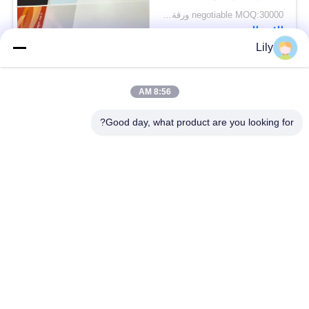
A3 PC
negotiable MOQ:30000 ورقة أو 2 طن
الاتصال
Lily
فئات شعبية
جميع
8:56 AM
Good day, what product are you looking for?
مواد البطاقة الذكية
مادة بطاقة PVC
أوراق PVC للطباعة
أوراق PVC الطباعة
النافثة للحبر
الرقمية
تراكب المغلفة PVC
ورقة PVC الأساسية
صفيحة فولاذية مغلفة
وسادة مغلفة