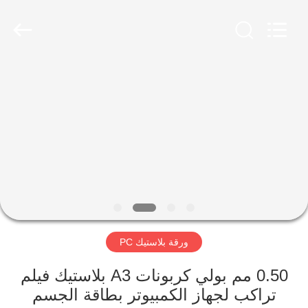
MKarte
Material
Technology
(Tianjin)
Limited.
All
Rights
Reserved.
المنزل
المنتجات
فيديوهات
معلومات
عنا
ورقة بلاستيك PC
جولة
0.50 مم بولي كربونات A3 بلاستيك فيلم
في
تراكب لجهاز الكمبيوتر بطاقة الجسم