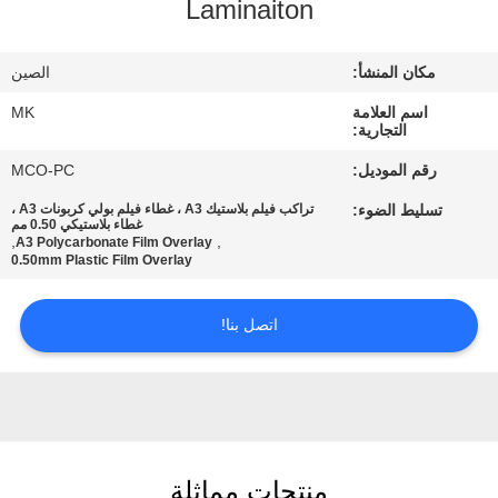
Laminaiton
المصنع
مكان المنشأ:
الصين
مراقبة
اسم العلامة
MK
الجودة
التجارية:
رقم الموديل:
MCO-PC
اتصل
تسليط الضوء:
تراكب فيلم بلاستيك A3 ، غطاء فيلم بولي كربونات A3 ،
غطاء بلاستيكي 0.50 مم
بنا
,
,
A3 Polycarbonate Film Overlay
0.50mm Plastic Film Overlay
أخبار
اتصل بنا!
اطلب
اقتباس
خريطة
منتجات مماثلة