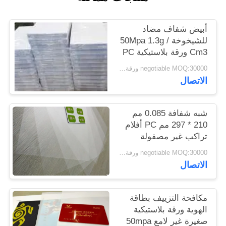
الموقع
أبيض شفاف مضاد
PRIVACY
للشيخوخة 50Mpa 1.3g /
Cm3 ورقة بلاستيكية PC
POLICY
negotiable MOQ:30000 ورقة أو 2 طن
الاتصال
شبه شفافة 0.085 مم
210 * 297 مم PC أفلام
تراكب غير مصقولة
negotiable MOQ:30000 ورقة أو 2 طن
الاتصال
مكافحة التزييف بطاقة
الهوية ورقة بلاستيكية
صغيرة غير لامع 50mpa