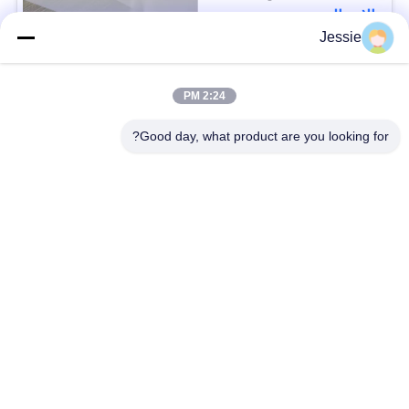
الاتصال
Jessie
فئات شعبية
جميع
2:24 PM
Good day, what product are you looking for?
مواد البطاقة الذكية
مادة بطاقة PVC
أوراق PVC للطباعة
أوراق PVC الطباعة
النافثة للحبر
الرقمية
تراكب المغلفة PVC
ورقة PVC الأساسية
صفيحة فولاذية مغلفة
وسادة مغلفة