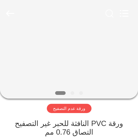
MKarte
Material
Technology
(Tianjin)
Limited.
All
Rights
Reserved.
المنزل
المنتجات
فيديوهات
معلومات
عنا
ورقة عدم التصفيح
جولة
ورقة PVC النافثة للحبر غير التصفيح
في
التصاق 0.76 مم