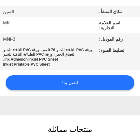
المصنع
مكان المنشأ:
الصين
مراقبة
اسم العلامة
MK
التجارية:
الجودة
رقم الموديل:
MNI-3
تسليط الضوء:
ورقة PVC النافثة للحبر 0.76 مم ، ورقة PVC النافثة للحبر
اتصل
التصاق الحبر ، ورقة PVC للطباعة النافثة للحبر
,
,
Ink Adhesion Inkjet PVC Sheet
بنا
Inkjet Printable PVC Sheet
اتصل بنا!
أخبار
اطلب
اقتباس
منتجات مماثلة
خريطة