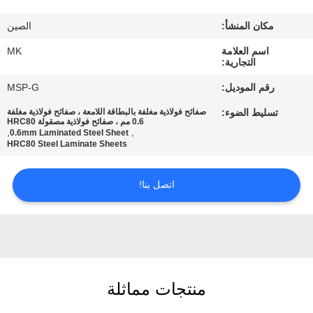
المصنع
مكان المنشأ:
الصين
مراقبة
اسم العلامة
MK
التجارية:
الجودة
رقم الموديل:
MSP-G
تسليط الضوء:
صفائح فولاذية مغلفة بالبطاقة اللامعة ، صفائح فولاذية مغلفة
اتصل
0.6 مم ، صفائح فولاذية مصقولة HRC80
,
,
0.6mm Laminated Steel Sheet
بنا
HRC80 Steel Laminate Sheets
اتصل بنا!
أخبار
اطلب
اقتباس
منتجات مماثلة
خريطة