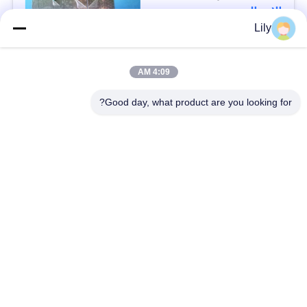
البلاستيكية
الاتصال
Lily
فئات شعبية
جميع
4:09 AM
Good day, what product are you looking for?
مواد البطاقة الذكية
مادة بطاقة PVC
أوراق PVC للطباعة
أوراق PVC الطباعة
النافثة للحبر
الرقمية
تراكب المغلفة PVC
ورقة PVC الأساسية
صفيحة فولاذية مغلفة
وسادة مغلفة