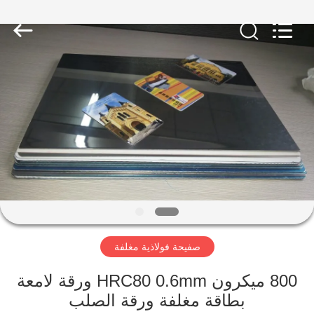
MKarte
Material
Technology
(Tianjin)
Limited.
All
Rights
Reserved.
المنزل
المنتجات
فيديوهات
معلومات
عنا
صفيحة فولاذية مغلفة
جولة
800 ميكرون HRC80 0.6mm ورقة لامعة
في
بطاقة مغلفة ورقة الصلب