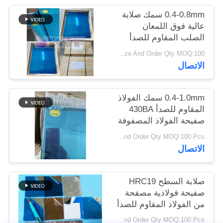
الموقع
0.4-0.8mm سمك صلابة
عالية فوق اللمعان
الصلب المقاوم للصدأ
PRIVACY
الصفائح المصفوفة لإنتاج
Based On Size And Order Qty MOQ:100 قطعة
POLICY
بطاقات البلاستيك
الاتصال
0.4-1.0mm سمك الفولاذ
المقاوم للصدأ 430BA
صفيحة الفولاذ المصفوفة
مع النهاية اللامعة على كلا
Based On Size And Order Qty MOQ:100 Pcs
الجانبين لإنتاج البطاقات
الاتصال
الذكية
صلابة السطح HRC19
صفيحة فولاذية مصفحة
من الفولاذ المقاوم للصدأ
430BA لتصفيح البطاقات
Based On Size And Order Qty MOQ:100 Pcs