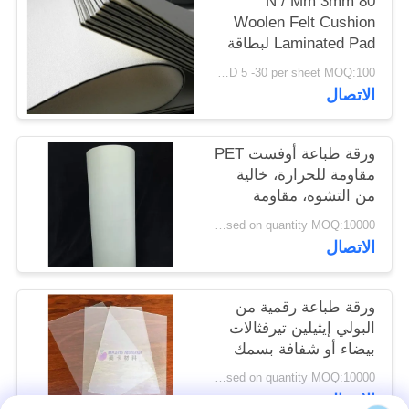
80 N / Mm 3mm
الموقع
Woolen Felt Cushion
Laminated Pad لبطاقة
الائتمان
PRIVACY
USD 5 -30 per sheet MOQ:100 جهاز كمبيوتر شخصى
الاتصال
POLICY
ورقة طباعة أوفست PET
مقاومة للحرارة، خالية
من التشوه، مقاومة
لشيخوخة الرطوبة
negotiatable based on quantity MOQ:10000 ورقة
الحرارية وقوة شد عالية
الاتصال
M-PET-OP
ورقة طباعة رقمية من
البولي إيثيلين تيرفثالات
بيضاء أو شفافة بسمك
0.075-0.25 مم لطابعة
negotiatable based on quantity MOQ:10000 ورقة
HP Indigo M-PET-HIP
الاتصال