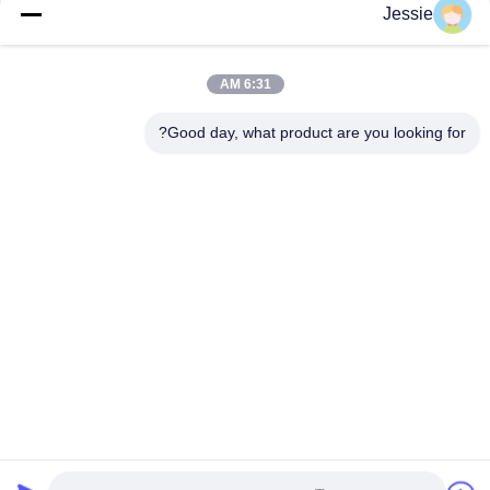
Jessie
فئات شعبية
جميع
6:31 AM
Good day, what product are you looking for?
مواد البطاقة الذكية
مادة بطاقة PVC
أوراق PVC للطباعة
أوراق PVC الطباعة
النافثة للحبر
الرقمية
تراكب المغلفة PVC
ورقة PVC الأساسية
صفيحة فولاذية مغلفة
وسادة مغلفة
الاشتراك