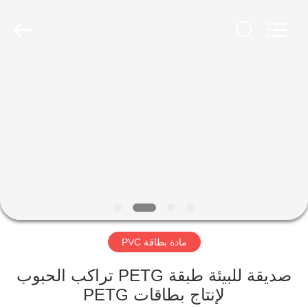
MKarte
Material
Technology
(Tianjin)
Limited.
All
Rights
Reserved.
المنزل
المنتجات
فيديوهات
معلومات
عنا
مادة بطاقة PVC
جولة
صديقة للبيئة طبقة PETG تراكب الحبوب
في
لإنتاج بطاقات PETG