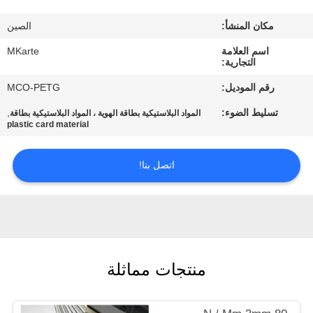
المصنع
مكان المنشأ:
الصين
مراقبة
اسم العلامة
MKarte
التجارية:
الجودة
رقم الموديل:
MCO-PETG
تسليط الضوء:
,
المواد البلاستيكية بطاقة الهوية ، المواد البلاستيكية بطاقة
اتصل
plastic card material
بنا
اتصل بنا!
أخبار
اطلب
اقتباس
منتجات مماثلة
خريطة