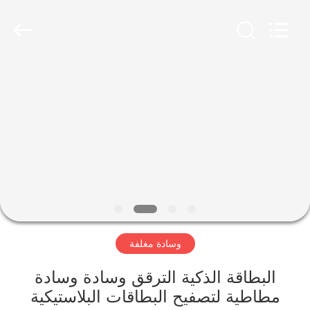
MKarte
Material
Technology
(Tianjin)
Limited.
All
Rights
Reserved.
المنزل
المنتجات
فيديوهات
معلومات
عنا
وسادة مغلفة
جولة
البطاقة الذكية الترقق وسادة وسادة
في
مطاطية لتصفيح البطاقات البلاستيكية