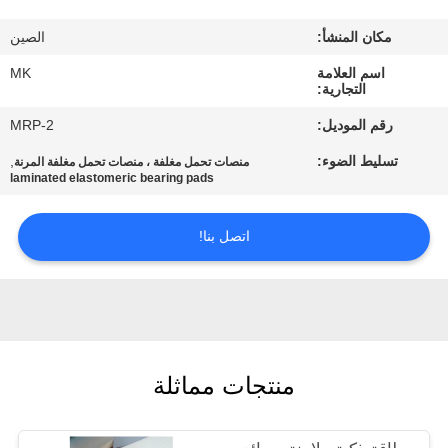
المصنع
مكان المنشأ:
الصين
مراقبة
اسم العلامة
MK
التجارية:
الجودة
رقم الموديل:
MRP-2
تسليط الضوء:
,
منصات تحمل مغلفة ، منصات تحمل مغلفة المرنة
اتصل
laminated elastomeric bearing pads
بنا
اتصل بنا!
أخبار
اطلب
اقتباس
منتجات مماثلة
خريطة