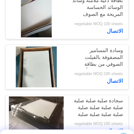
بطاقة ذكية ملامنة وسائد
الموقع
الوسائد الحساسة
المريحة مع الصوف
السطح النهاية والسيليكا
PRIVACY
negotiable MOQ:100 sheets
جيل الأسود المادة
الاتصال
POLICY
الوسطى
وسادة المسامير
المصفوفة بالفيلت
الصوفي من بطاقة
بلاستيكية للقيام بأداء
negotiable MOQ:100 sheets
مقاوم للحرارة حتى 200
الاتصال
درجة مئوية
سجادة صلبة صلبة صلبة
صلبة صلبة صلبة صلبة
صلبة صلبة صلبة صلبة
negotiable MOQ:100 sheets
الاتصال