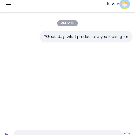
Jessie
فئات شعبية
جميع
6:28 PM
Good day, what product are you looking for?
مواد البطاقة الذكية
مادة بطاقة PVC
أوراق PVC للطباعة
أوراق PVC الطباعة
النافثة للحبر
الرقمية
تراكب المغلفة PVC
ورقة PVC الأساسية
صفيحة فولاذية مغلفة
وسادة مغلفة
الاشتراك