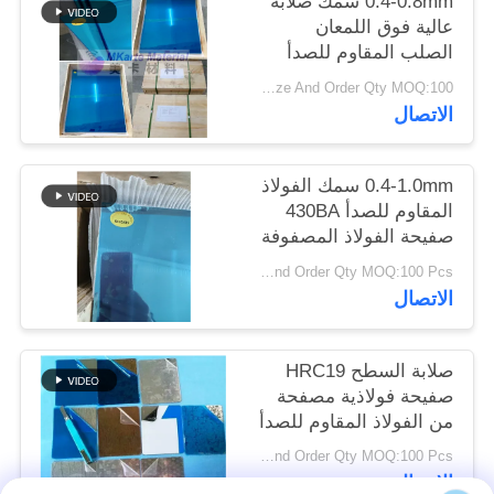
0.4-0.8mm سمك صلابة
الموقع
عالية فوق اللمعان
الصلب المقاوم للصدأ
الصفائح المصفوفة لإنتاج
PRIVACY
Based On Size And Order Qty MOQ:100 قطعة
بطاقات البلاستيك
الاتصال
POLICY
0.4-1.0mm سمك الفولاذ
المقاوم للصدأ 430BA
صفيحة الفولاذ المصفوفة
مع النهاية اللامعة على كلا
Based On Size And Order Qty MOQ:100 Pcs
الجانبين لإنتاج البطاقات
الاتصال
الذكية
صلابة السطح HRC19
صفيحة فولاذية مصفحة
من الفولاذ المقاوم للصدأ
430BA لتصفيح البطاقات
Based On Size And Order Qty MOQ:100 Pcs
البلاستيكية
الاتصال