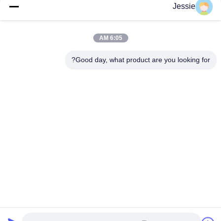
Jessie
فئات شعبية
جميع
6:05 AM
Good day, what product are you looking for?
مواد البطاقة الذكية
مادة بطاقة PVC
أوراق PVC للطباعة
أوراق PVC الطباعة
النافثة للحبر
الرقمية
تراكب المغلفة PVC
ورقة PVC الأساسية
صفيحة فولاذية مغلفة
وسادة مغلفة
الاشتراك