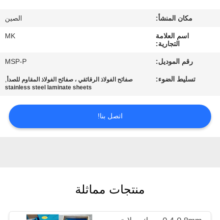
المصنع
مكان المنشأ:
الصين
مراقبة
اسم العلامة
MK
التجارية:
الجودة
رقم الموديل:
MSP-P
تسليط الضوء:
,
صفائح الفولاذ الرقائقي ، صفائح الفولاذ المقاوم للصدأ
اتصل
stainless steel laminate sheets
بنا
اتصل بنا!
أخبار
اطلب
اقتباس
منتجات مماثلة
خريطة