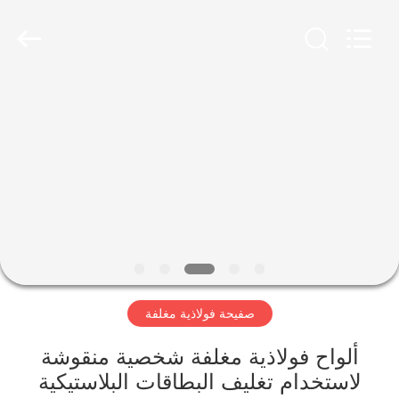
MKarte
Material
Technology
(Tianjin)
Limited.
All
Rights
Reserved.
المنزل
المنتجات
فيديوهات
معلومات
عنا
صفيحة فولاذية مغلفة
جولة
ألواح فولاذية مغلفة شخصية منقوشة
في
لاستخدام تغليف البطاقات البلاستيكية