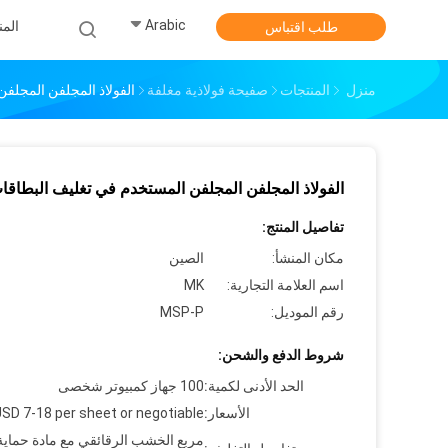
Arabic
الم
طلب اقتباس
منزل
المنتجات
صفيحة فولاذية مغلفة
الفولاذ المجلفن المجلف
الفولاذ المجلفن المجلفن المستخدم في تغليف البطاقا
تفاصيل المنتج:
مكان المنشأ:
الصين
اسم العلامة التجارية:
MK
رقم الموديل:
MSP-P
شروط الدفع والشحن:
الحد الأدنى لكمية:
100 جهاز كمبيوتر شخصى
الأسعار:
SD 7-18 per sheet or negotiable
مربع الخشب الرقائقي مع مادة حماية 