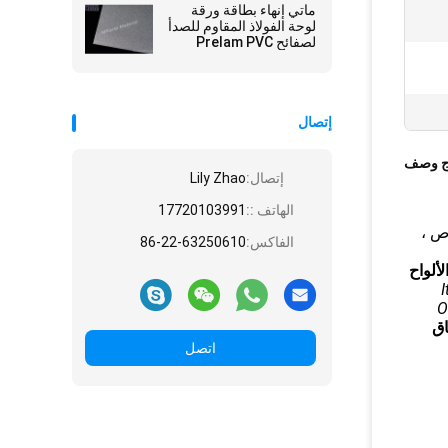
ماتي إنهاء بطاقة ورقة
لوحة الفولاذ المقاوم للصدأ
لصفائح Prelam PVC
الترقق
إتصال
ج وصف
إتصال:
Lily Zhao
الهاتف ::
17720103991
اص ،
الفاكس:
86-22-63250610
لألواح
I
O
اق
اتصل