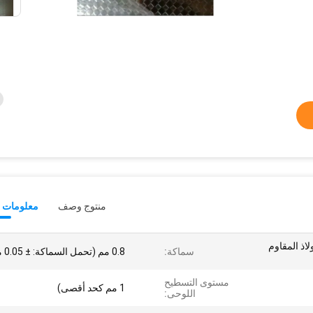
منتوج وصف
معلومات ت
لاذ المقاوم
سماكة:
0.8 مم (تحمل السماكة: ± 0.05 مم)
مستوى التسطيح
1 مم كحد أقصى)
اللوحى: