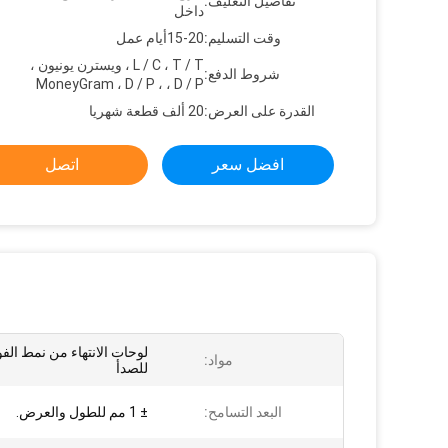
تفاصيل التغليف:
داخل
وقت التسليم:
15-20أيام عمل
L / C ، T / T ، ويسترن يونيون ،
شروط الدفع:
MoneyGram ، D / P ، ، D / P
القدرة على العرض:
20 ألف قطعة شهريا
افضل سعر
اتصل
لوحات الانتهاء من نمط الفو
مواد:
للصدأ
البعد التسامح:
± 1 مم للطول والعرض.