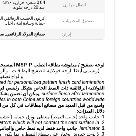
0.04 
انتقال حراري:
عند 20 درجة مئوية
كرتون الخشب الرقائقي الص
صندوق المحتويات:
حماية وسادة لينة داخل.
إبراز:
صفائح الفولاذ الرقائقي
,
صفا
لوحة تصفيح / منقوشة بطاقة الصلب MSP-P المستخدمة في تغليف البطاقة
(وتسمى أيضًا: لوحة فولاذية لتصفيح البطاقات ، وألو
وألواح تصفيح
sed for personalized pattern finish card lamination.
الفولاذية الرقائقية ذات النمط الخاص بشكل رئيسي ف
surface finish after lamination.
يمكن أن تضمن بشكل ج
ies in both China and foreign countries worldwide
واسع من قبل العديد من مصانع البطاقات في كل من الص
دلائل الميزات:
1. جانب واحد (جانب النمط) مغطى بورق حماية (أغشية رقيقة زرقاء) لضمان حماية جيدة.
attern which will not contact the card surface in
2. جانب واحد فقط لديه نمط خاص والجانب الآخر ليس لديه نمط لن يلامس سطح البطاقة في جهاز تغليف.
laminator.
3. لا يوجد خدوش وغبار على سطح النمط وربما يكون هناك خدش طفيف على جانب آخر غير نمط.