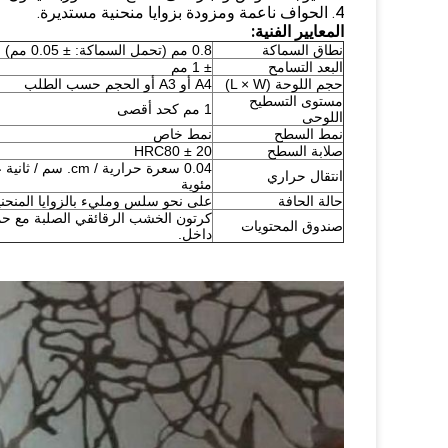
4. الحواف ناعمة ومزودة بزوايا منحنية مستديرة.
المعايير الفنية:
نطاق السماكة
0.8 مم (تحمل السماكة: ± 0.05 مم)
البعد التسامح
± 1 مم
حجم اللوحة (L × W)
A4 أو A3 أو الحجم حسب الطلب
مستوى التسطيح
1 مم كحد أقصى
اللوحى
نمط السطح
نمط خاص
صلابة السطح
HRC80 ± 20
انتقال حراري
مئوية
حالة الحافة
على نحو سلس ومليء بالزوايا المنحني
كرتون الخشب الرقائقي الصلبة مع حما
صندوق المحتويات
داخل.