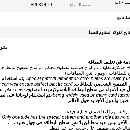
سعرة حرارية / cm. سم / ثانية
صلابة السطح:
HRC80 ± 20
لبة مع
ئح الفولاذ المقاوم للصدأ
منتو
اح فولاذية تغليف ، وألواح فولاذية تصفيح محكم ، وألواح تصفيح بنمط خ
 للبطاقات ، ومواد إنتاج البطاقات)
Special pattern lamination steel plates are mainly u
يتم استخدام ا
ي التصفيح الشخصي للبطاقات.
t can well ensure perfect plastic card
يد الانتهاء من سطح البطاقة البلاستيكية بعد التصفيح.
ur plates are
being widely used by many card factor
يتم استخدام لوحاتنا على نط
ين والدول الأجنبية حول العالم
2. Only one side has the special pattern and another side has no p
.
.