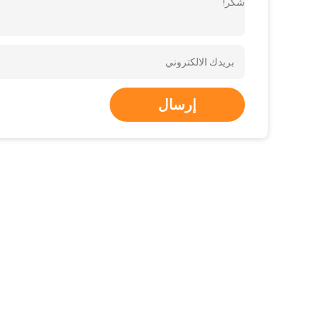
شكر!
إرسال