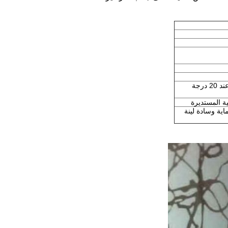
0.04 سعرة حرارية / cm. سم / ثانية عند 20 درجة
ة المستديرة
ية وسادة لينة